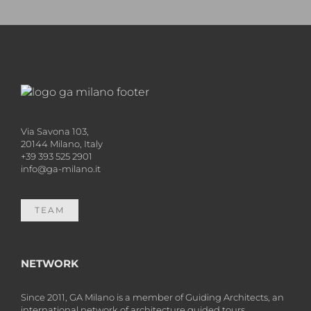
RICHIEDI INFO
Via Savona 103,
20144 Milano, Italy
+39 393 525 2901
info@ga-milano.it
TEAM
NETWORK
Since 2011, GA Milano is a member of Guiding Architects, an
international network of architecture guided tours