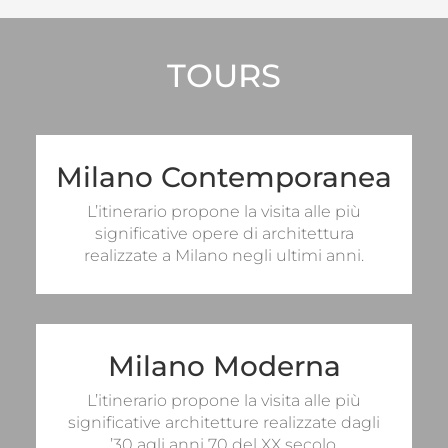
TOURS
Milano Contemporanea
Il tour prevede un itinerario Half Day di 4
ore e uno Full Day di 8 ore. Gli itinerari
L’itinerario propone la visita alle più
possono essere proposti con spostamenti
significative opere di architettura
in bus privato, biciclette o mezzi pubblici.
realizzate a Milano negli ultimi anni.
HALF DAY
FULL DAY
Milano Moderna
Il tour prevede un itinerario Half Day di 4
ore e uno Full Day di 8 ore. Gli itinerari
L’itinerario propone la visita alle più
possono essere proposti con spostamenti
significative architetture realizzate dagli
in bus privato, biciclette o mezzi pubblici.
’30 agli anni 70 del XX secolo.