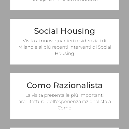
HALF DAY
FULL DAY
Social Housing
Per informazioni sulle visite
Visita ai nuovi quartieri residenziali di
Milano e ai più recenti interventi di Social
Housing
Como Razionalista
Per informazioni sulle visite
La visita presenta le più importanti
RICHIEDI INFO
architetture dell’esperienza razionalista a
Como