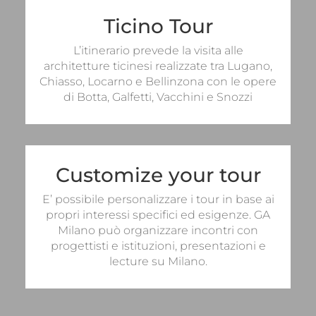
Ticino Tour
Per informazioni sulle visite
L’itinerario prevede la visita alle
RICHIEDI INFO
architetture ticinesi realizzate tra Lugano,
Chiasso, Locarno e Bellinzona con le opere
di Botta, Galfetti, Vacchini e Snozzi
Customize your tour
Per informazioni sulle visite
RICHIEDI INFO
E’ possibile personalizzare i tour in base ai
propri interessi specifici ed esigenze. GA
Milano può organizzare incontri con
progettisti e istituzioni, presentazioni e
lecture su Milano.