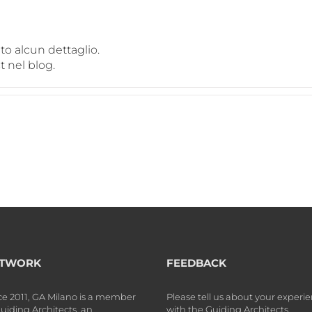
o alcun dettaglio.
t nel blog.
TWORK
FEEDBACK
ce 2011, GA Milano is a member
Please tell us about your experi
Guiding Architects, an
with the Guiding Architects