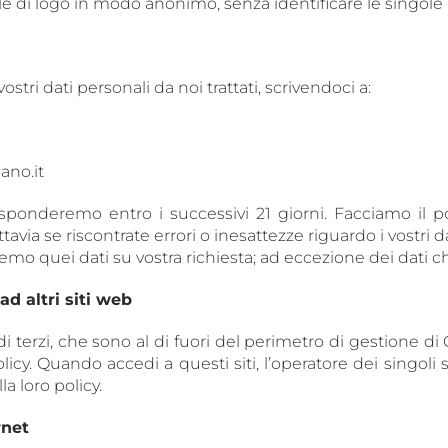
 file di logo in modo anonimo, senza identificare le singole
stri dati personali da noi trattati, scrivendoci a:
ano.it
i risponderemo entro i successivi 21 giorni. Facciamo il
uttavia se riscontrate errori o inesattezze riguardo i vostr
emo quei dati su vostra richiesta; ad eccezione dei dati ch
d altri siti web
b di terzi, che sono al di fuori del perimetro di gestione d
licy. Quando accedi a questi siti, l’operatore dei singoli 
la loro policy.
rnet