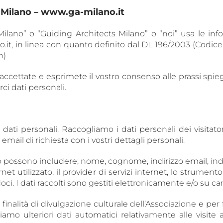
s Milano – www.ga-milano.it
ilano” o “Guiding Architects Milano” o “noi” usa le inf
it, in linea con quanto definito dal DL 196/2003 (Codice
n)
cettate e esprimete il vostro consenso alle prassi spieg
ci dati personali.
tri dati personali. Raccogliamo i dati personali dei visitat
email di richiesta con i vostri dettagli personali.
 possono includere; nome, cognome, indirizzo email, indir
rnet utilizzato, il provider di servizi internet, lo strume
ci. I dati raccolti sono gestiti elettronicamente e/o su car
le finalità di divulgazione culturale dell’Associazione e p
amo ulteriori dati automatici relativamente alle visite a