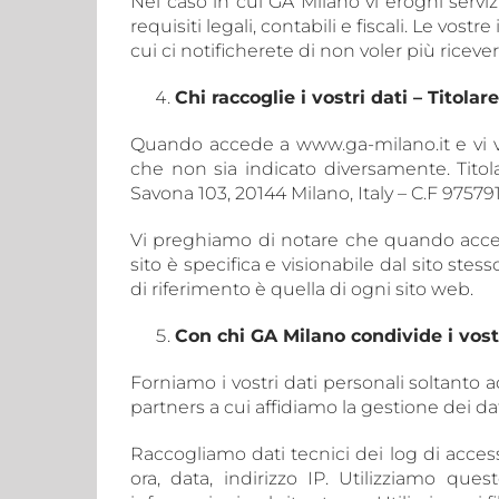
Nel caso in cui GA Milano vi eroghi servi
requisiti legali, contabili e fiscali. Le vo
cui ci notificherete di non voler più ricev
Chi raccoglie i vostri dati – Titola
Quando accede a www.ga-milano.it e vi ve
che non sia indicato diversamente. Titol
Savona 103, 20144 Milano, Italy – C.F 97579
Vi preghiamo di notare che quando acced
sito è specifica e visionabile dal sito ste
di riferimento è quella di ogni sito web.
Con chi GA Milano condivide i vostr
Forniamo i vostri dati personali soltanto a
partners a cui affidiamo la gestione dei dat
Raccogliamo dati tecnici dei log di acces
ora, data, indirizzo IP. Utilizziamo qu