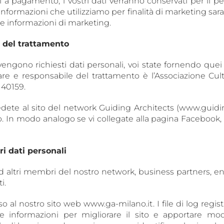
zi a pagamento, i vostri dati verranno conservati per il 
stre informazioni che utilizziamo per finalità di marketing
ere informazioni di marketing.
re del trattamento
ngono richiesti dati personali, voi state fornendo quei
are e responsabile del trattamento è l’Associazione Cul
140159.
ete al sito del network Guiding Architects
(www.guidin
sso. In modo analogo se vi collegate alla pagina Facebook, o
i dati personali
d altri membri del nostro network, business partners, enti
i.
so al nostro sito web www.ga-milano.it
.
I file di log regis
este informazioni per migliorare il sito e apportare 